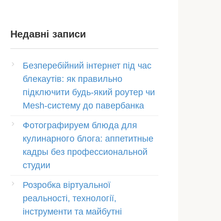
Недавні записи
Безперебійний інтернет під час
блекаутів: як правильно
підключити будь-який роутер чи
Mesh-систему до павербанка
Фотографируем блюда для
кулинарного блога: аппетитные
кадры без профессиональной
студии
Розробка віртуальної
реальності, технології,
інструменти та майбутні