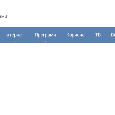
рами
Інтернет
Програми
Корисне
ТВ
В