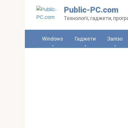
Перейти
Public-PC.com
до
Технології, гаджети, прог
вмісту
Windows
Гаджети
Залізо