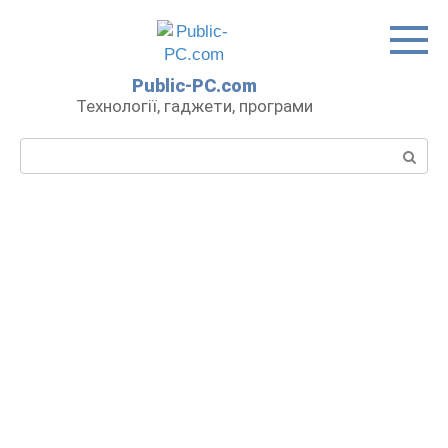
Перейти
до
вмісту
Public-PC.com
Технології, гаджети, програми
Пошук: