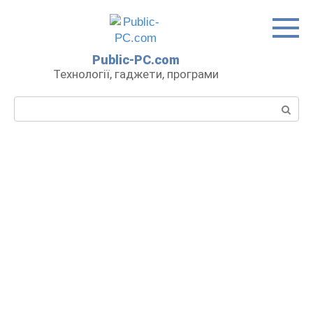
Перейти
до
вмісту
Public-PC.com
Технології, гаджети, програми
Пошук: