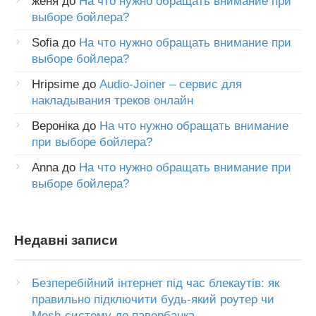
женя
до
На что нужно обращать внимание при
выборе бойлера?
Sofia
до
На что нужно обращать внимание при
выборе бойлера?
Hripsime
до
Audio-Joiner – сервис для
накладывания треков онлайн
Вероніка
до
На что нужно обращать внимание
при выборе бойлера?
Anna
до
На что нужно обращать внимание при
выборе бойлера?
Недавні записи
Безперебійний інтернет під час блекаутів: як
правильно підключити будь-який роутер чи
Mesh-систему до павербанка