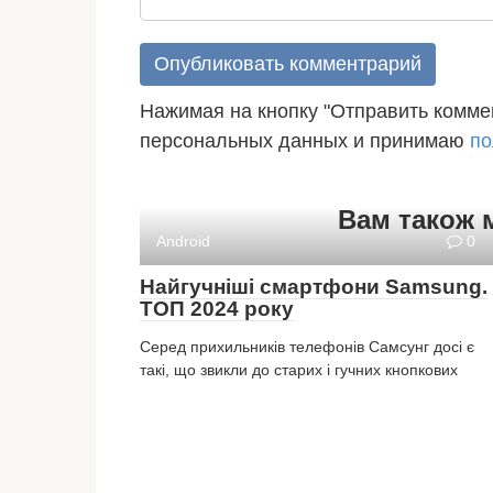
Нажимая на кнопку "Отправить коммен
персональных данных и принимаю
по
Вам також 
Android
0
Найгучніші смартфони Samsung.
ТОП 2024 року
Серед прихильників телефонів Самсунг досі є
такі, що звикли до старих і гучних кнопкових