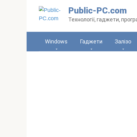
Перейти
Public-PC.com
до
Технології, гаджети, прог
вмісту
Windows
Гаджети
Залізо