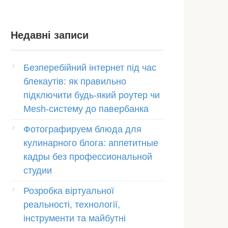
Недавні записи
Безперебійний інтернет під час
блекаутів: як правильно
підключити будь-який роутер чи
Mesh-систему до павербанка
Фотографируем блюда для
кулинарного блога: аппетитные
кадры без профессиональной
студии
Розробка віртуальної
реальності, технології,
інструменти та майбутні