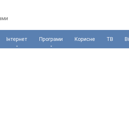
рами
Інтернет
Програми
Корисне
ТВ
В