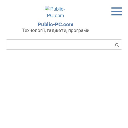
Перейти
до
вмісту
Public-PC.com
Технології, гаджети, програми
Пошук: