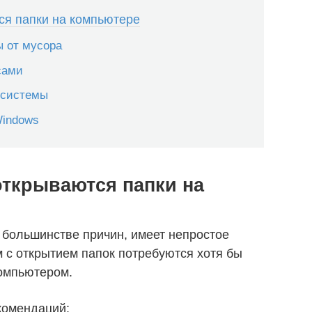
ся папки на компьютере
ы от мусора
сами
 системы
Windows
 открываются папки на
 большинстве причин, имеет непростое
 с открытием папок потребуются хотя бы
омпьютером.
комендаций: