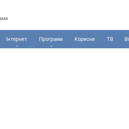
рами
Інтернет
Програми
Корисне
ТВ
В