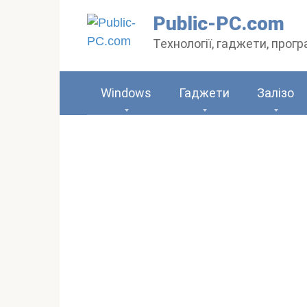
Перейти
Public-PC.com
до
Технології, гаджети, прог
вмісту
Windows
Гаджети
Залізо