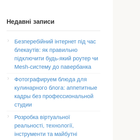
Недавні записи
Безперебійний інтернет під час
блекаутів: як правильно
підключити будь-який роутер чи
Mesh-систему до павербанка
Фотографируем блюда для
кулинарного блога: аппетитные
кадры без профессиональной
студии
Розробка віртуальної
реальності, технології,
інструменти та майбутні