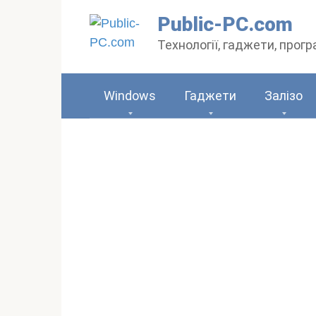
Перейти
Public-PC.com
до
Технології, гаджети, прог
вмісту
Windows
Гаджети
Залізо