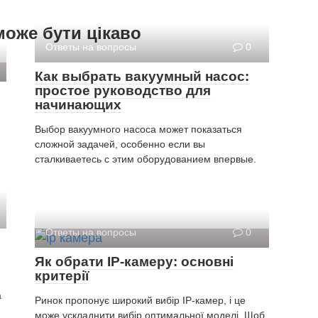
може бути цікаво
Ответы на вопросы
0
Как выбрать вакуумный насос:
простое руководство для
начинающих
Выбор вакуумного насоса может показаться
сложной задачей, особенно если вы
сталкиваетесь с этим оборудованием впервые.
Ответы на вопросы
0
Як обрати IP-камеру: основні
критерії
а
Ринок пропонує широкий вибір IP-камер, і це
може ускладнити вибір оптимальної моделі. Щоб