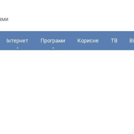
рами
Інтернет
Програми
Корисне
ТВ
В