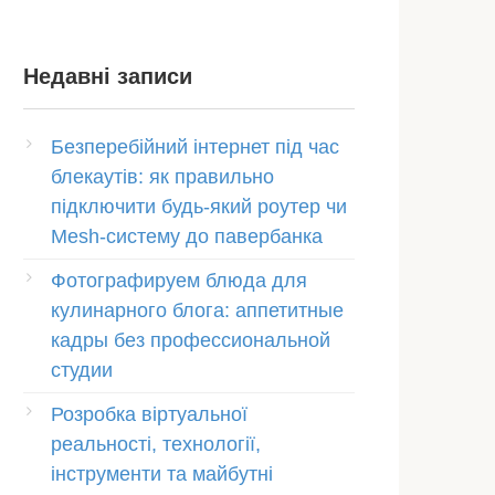
Недавні записи
Безперебійний інтернет під час
блекаутів: як правильно
підключити будь-який роутер чи
Mesh-систему до павербанка
Фотографируем блюда для
кулинарного блога: аппетитные
кадры без профессиональной
студии
Розробка віртуальної
реальності, технології,
інструменти та майбутні