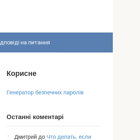
ідповіді на питання
Корисне
Генератор безпечних паролів
Останні коментарі
Дмитрий
до
Что делать, если