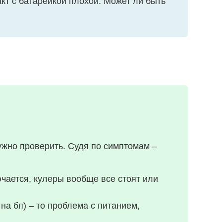
акт с батарейкой плохой. Может ли быть
ужно проверить. Судя по симптомам –
ючается, кулеры вообще все стоят или
на бп) – то проблема с питанием,