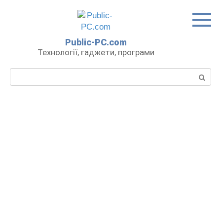
Перейти
до
вмісту
Public-PC.com
Технології, гаджети, програми
Пошук: