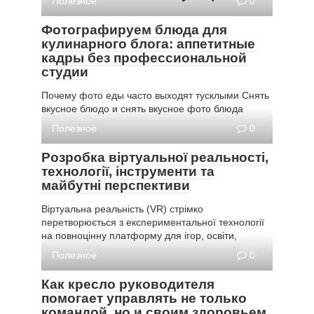
Полезное
0
Фотографируем блюда для
кулинарного блога: аппетитные
кадры без профессиональной
студии
Почему фото еды часто выходят тусклыми Снять
вкусное блюдо и снять вкусное фото блюда
Полезное
0
Розробка віртуальної реальності,
технології, інструменти та
майбутні перспективи
Віртуальна реальність (VR) стрімко
перетворюється з експериментальної технології
на повноцінну платформу для ігор, освіти,
Полезное
0
Как кресло руководителя
помогает управлять не только
командой, но и своим здоровьем