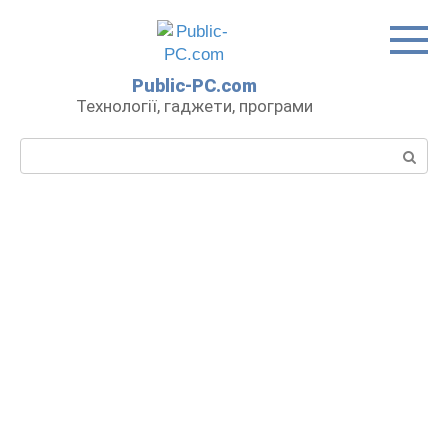
Перейти
до
вмісту
Public-PC.com
Технології, гаджети, програми
Пошук: