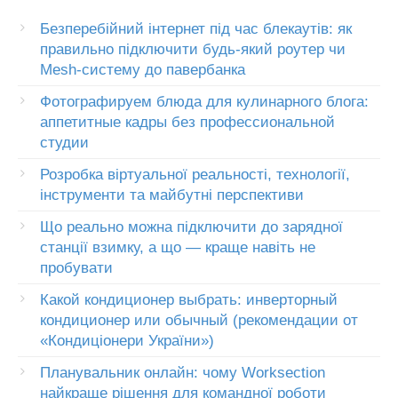
Безперебійний інтернет під час блекаутів: як
правильно підключити будь-який роутер чи
Mesh-систему до павербанка
Фотографируем блюда для кулинарного блога:
аппетитные кадры без профессиональной
студии
Розробка віртуальної реальності, технології,
інструменти та майбутні перспективи
Що реально можна підключити до зарядної
станції взимку, а що — краще навіть не
пробувати
Какой кондиционер выбрать: инверторный
кондиционер или обычный (рекомендации от
«Кондиціонери України»)
Планувальник онлайн: чому Worksection
найкраще рішення для командної роботи