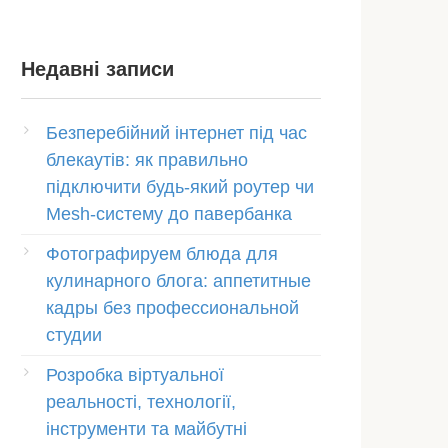
Недавні записи
Безперебійний інтернет під час
блекаутів: як правильно
підключити будь-який роутер чи
Mesh-систему до павербанка
Фотографируем блюда для
кулинарного блога: аппетитные
кадры без профессиональной
студии
Розробка віртуальної
реальності, технології,
інструменти та майбутні