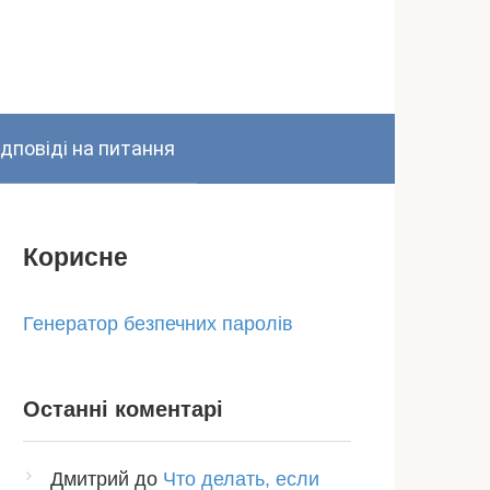
ідповіді на питання
Корисне
Генератор безпечних паролів
Останні коментарі
Дмитрий
до
Что делать, если