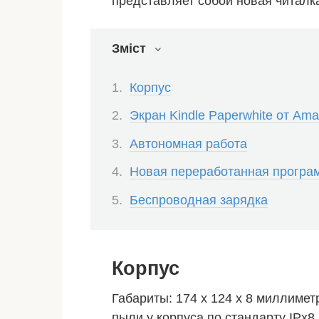
представляет собой новая читалк
Зміст
Корпус
Экран Kindle Paperwhite от Am
Автономная работа
Новая переработанная програ
Беспроводная зарядка
Корпус
Габариты: 174 x 124 x 8 миллимет
пыли у корпуса по стандарту IPx8