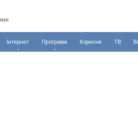
рами
Інтернет
Програми
Корисне
ТВ
В