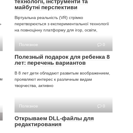
технології, інструменти та
майбутні перспективи
Віртуальна реальність (VR) стрімко
ь
перетворюється з експериментальної технології
на повноцінну платформу для ігор, освіти,
Полезное
0
Полезный подарок для ребенка 8
лет: перечень вариантов
В 8 лет дети обладают развитым воображением,
им
проявляют интерес к различным видам
творчества, активно
Полезное
0
Открываем DLL-файлы для
редактирования