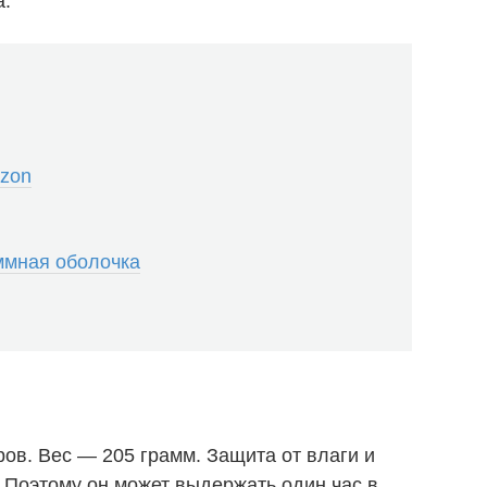
а.
azon
ммная оболочка
ров. Вес — 205 грамм. Защита от влаги и
. Поэтому он может выдержать один час в