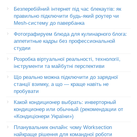
Безперебійний інтернет під час блекаутів: як
правильно підключити будь-який роутер чи
Mesh-систему до павербанка
Фотографируем блюда для кулинарного блога:
аппетитные кадры без профессиональной
студии
Розробка віртуальної реальності, технології,
інструменти та майбутні перспективи
Що реально можна підключити до зарядної
станції взимку, а що — краще навіть не
пробувати
Какой кондиционер выбрать: инверторный
кондиционер или обычный (рекомендации от
«Кондиціонери України»)
Планувальник онлайн: чому Worksection
найкраще рішення для командної роботи