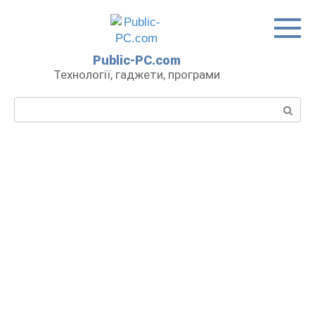
Перейти
до
вмісту
Public-PC.com
Технології, гаджети, програми
Пошук: