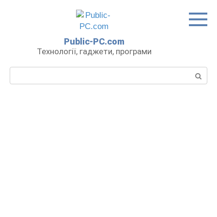
Перейти
до
вмісту
Public-PC.com
Технології, гаджети, програми
Пошук: