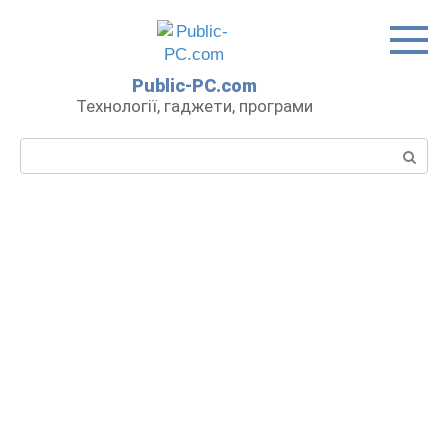
Перейти
до
вмісту
Public-PC.com
Технології, гаджети, програми
Пошук: