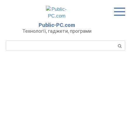
Перейти
до
вмісту
Public-PC.com
Технології, гаджети, програми
Пошук: