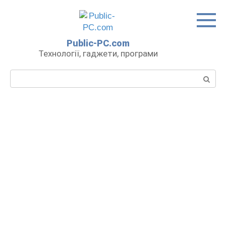
Перейти
до
вмісту
Public-PC.com
Технології, гаджети, програми
Пошук: