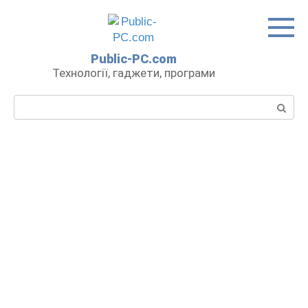
Перейти
до
вмісту
Public-PC.com
Технології, гаджети, програми
Пошук: