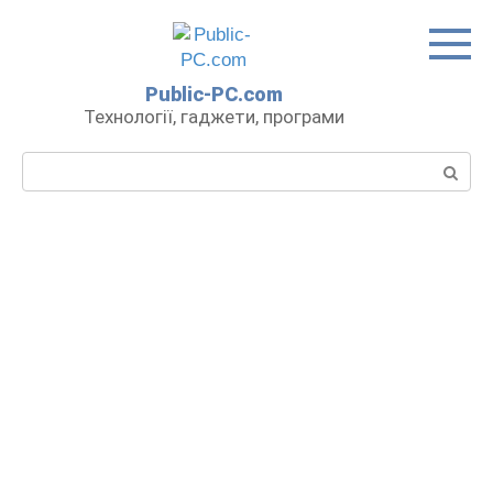
Перейти
до
вмісту
Public-PC.com
Технології, гаджети, програми
Пошук: