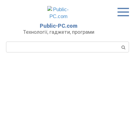
Перейти
до
вмісту
Public-PC.com
Технології, гаджети, програми
Пошук: