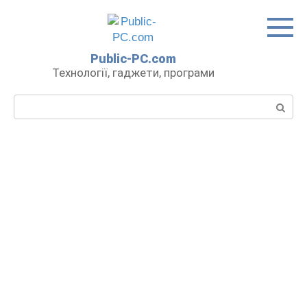
Перейти
до
вмісту
Public-PC.com
Технології, гаджети, програми
Пошук: