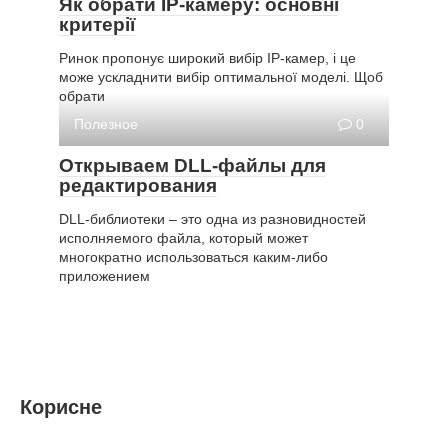
Як обрати IP-камеру: основні
критерії
Ринок пропонує широкий вибір IP-камер, і це
може ускладнити вибір оптимальної моделі. Щоб
обрати
Полезное
0
Открываем DLL-файлы для
редактирования
DLL-библиотеки – это одна из разновидностей
исполняемого файла, который может
многократно использоваться каким-либо
приложением
Корисне