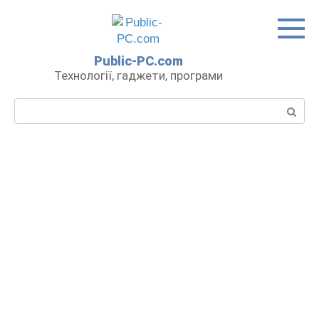
Перейти
до
вмісту
Public-PC.com
Технології, гаджети, програми
Пошук: