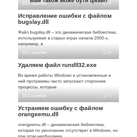
Вам також може бути цікаво
DLL ошибки
0
Исправление ошибки с файлом
bugslay.dll
Файл bugslay.dll – это динамическая библиотека,
используемая в старых играх начала 2000-х,
например, в
DLL ошибки
0
Удаляем файл rundll32.exe
Во время работы Windows и установленные в
ней программы часто запускают сторонние
процессы, которые
DLL ошибки
1
Устраняем ошибку с файлом
orangeemu.dll
orangeemu.dll – динамическая библиотека,
которая по умолчанию отсутствует в Windows, но
при этом необходима