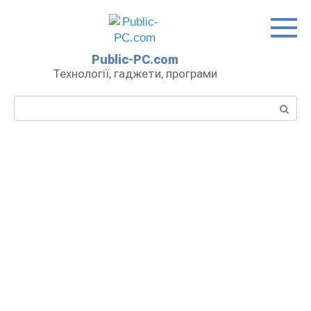
Перейти
до
вмісту
Public-PC.com
Технології, гаджети, програми
Пошук: