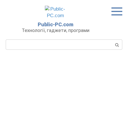
Перейти
до
вмісту
Public-PC.com
Технології, гаджети, програми
Пошук: