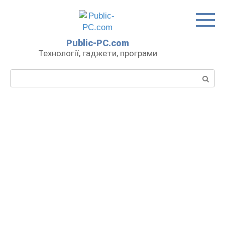
Перейти
до
вмісту
Public-PC.com
Технології, гаджети, програми
Пошук: