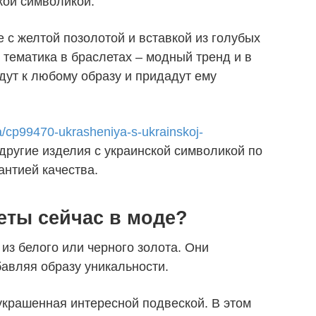
кой символикой.
 с желтой позолотой и вставкой из голубых
 тематика в браслетах – модный тренд и в
дут к любому образу и придадут ему
a/cp99470-ukrasheniya-s-ukrainskoj-
другие изделия с украинской символикой по
антией качества.
еты сейчас в моде?
з белого или черного золота. Они
бавляя образу уникальности.
 украшенная интересной подвеской. В этом