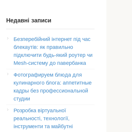
Недавні записи
Безперебійний інтернет під час
блекаутів: як правильно
підключити будь-який роутер чи
Mesh-систему до павербанка
Фотографируем блюда для
кулинарного блога: аппетитные
кадры без профессиональной
студии
Розробка віртуальної
реальності, технології,
інструменти та майбутні