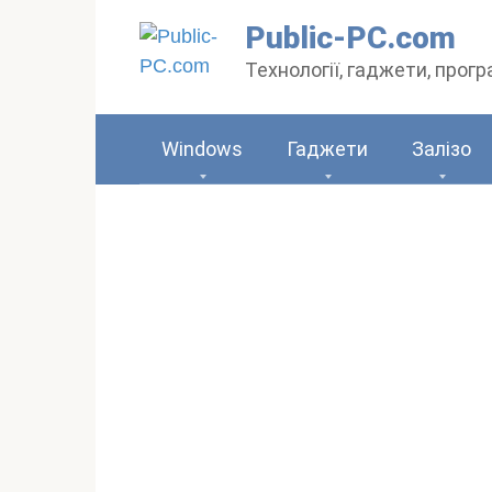
Перейти
Public-PC.com
до
Технології, гаджети, прог
вмісту
Windows
Гаджети
Залізо