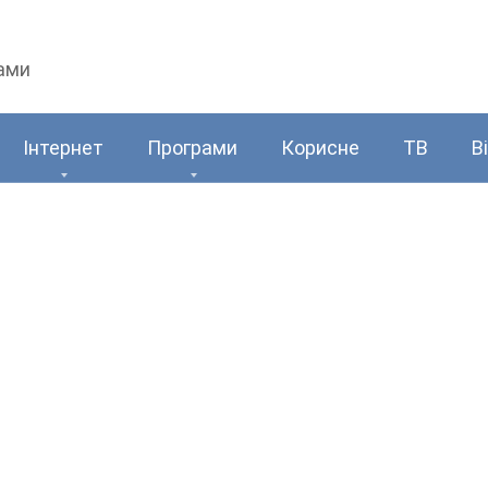
рами
Інтернет
Програми
Корисне
ТВ
В