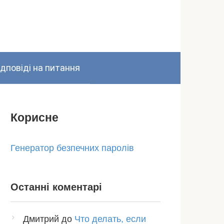
ідповіді на питання
Корисне
Генератор безпечних паролів
Останні коментарі
Дмитрий
до
Что делать, если