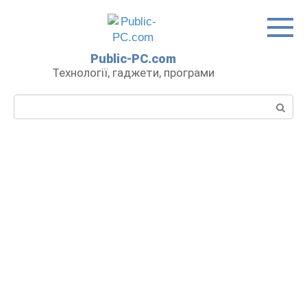
Перейти
до
вмісту
Public-PC.com
Технології, гаджети, програми
Пошук: