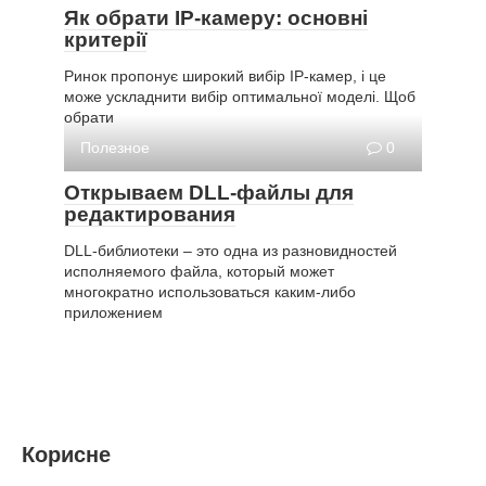
Як обрати IP-камеру: основні
критерії
Ринок пропонує широкий вибір IP-камер, і це
може ускладнити вибір оптимальної моделі. Щоб
обрати
Полезное
0
Открываем DLL-файлы для
редактирования
DLL-библиотеки – это одна из разновидностей
исполняемого файла, который может
многократно использоваться каким-либо
приложением
Корисне