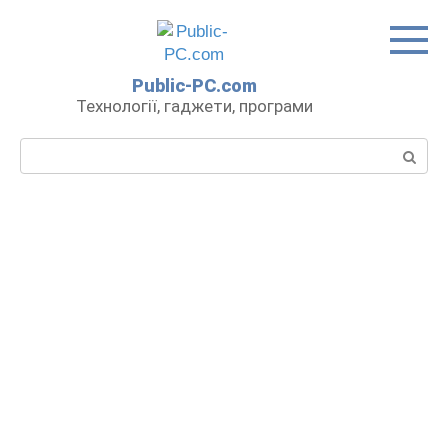
Перейти
до
вмісту
Public-PC.com
Технології, гаджети, програми
Пошук: