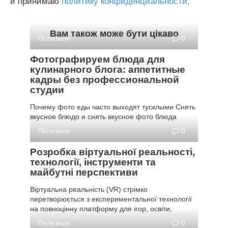
и принимаю
политику конфиденциальности
.
Вам також може бути цікаво
Полезное
0
Фотографируем блюда для
кулинарного блога: аппетитные
кадры без профессиональной
студии
Почему фото еды часто выходят тусклыми Снять
вкусное блюдо и снять вкусное фото блюда
Полезное
0
Розробка віртуальної реальності,
технології, інструменти та
майбутні перспективи
Віртуальна реальність (VR) стрімко
перетворюється з експериментальної технології
на повноцінну платформу для ігор, освіти,
Полезное
0