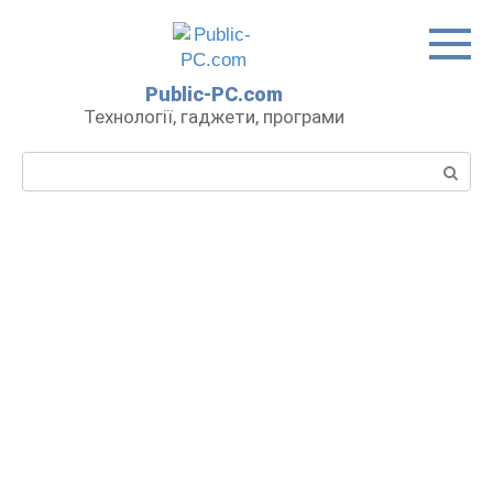
Перейти
до
вмісту
Public-PC.com
Технології, гаджети, програми
Пошук: