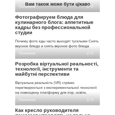
Вам також може бути цікаво
Полезное
0
Фотографируем блюда для
кулинарного блога: аппетитные
кадры без профессиональной
студии
Почему фото еды часто выходят тусклыми Снять
вкусное блюдо и снять вкусное фото блюда
Полезное
0
Розробка віртуальної реальності,
технології, інструменти та
майбутні перспективи
Віртуальна реальність (VR) стрімко
перетворюється з експериментальної технології
на повноцінну платформу для ігор, освіти,
Полезное
0
Как кресло руководителя