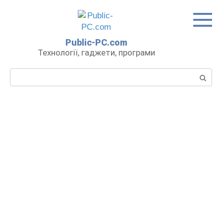
Перейти
до
вмісту
Public-PC.com
Технології, гаджети, програми
Пошук: