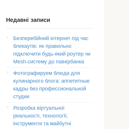
Недавні записи
Безперебійний інтернет під час
блекаутів: як правильно
підключити будь-який роутер чи
Mesh-систему до павербанка
Фотографируем блюда для
кулинарного блога: аппетитные
кадры без профессиональной
студии
Розробка віртуальної
реальності, технології,
інструменти та майбутні