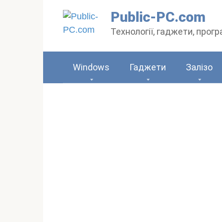
Перейти
Public-PC.com
до
Технології, гаджети, прог
вмісту
Windows
Гаджети
Залізо