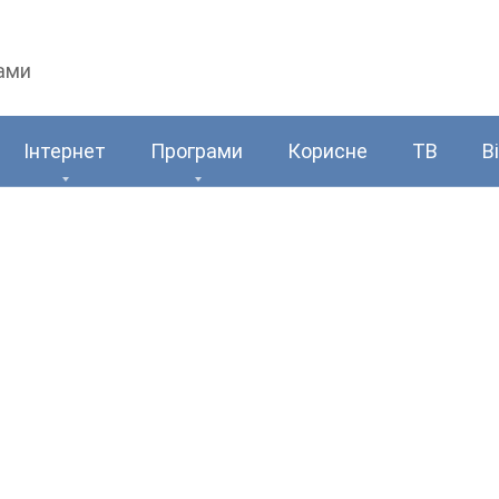
рами
Інтернет
Програми
Корисне
ТВ
В