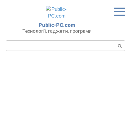
Перейти
до
вмісту
Public-PC.com
Технології, гаджети, програми
Пошук: