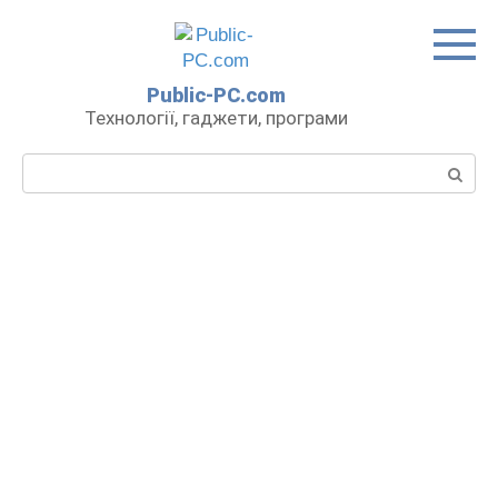
Перейти
до
вмісту
Public-PC.com
Технології, гаджети, програми
Пошук: