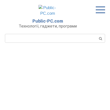
Перейти
до
вмісту
Public-PC.com
Технології, гаджети, програми
Пошук: