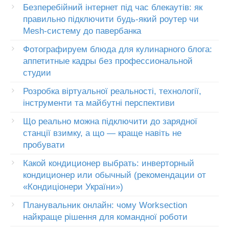
Безперебійний інтернет під час блекаутів: як
правильно підключити будь-який роутер чи
Mesh-систему до павербанка
Фотографируем блюда для кулинарного блога:
аппетитные кадры без профессиональной
студии
Розробка віртуальної реальності, технології,
інструменти та майбутні перспективи
Що реально можна підключити до зарядної
станції взимку, а що — краще навіть не
пробувати
Какой кондиционер выбрать: инверторный
кондиционер или обычный (рекомендации от
«Кондиціонери України»)
Планувальник онлайн: чому Worksection
найкраще рішення для командної роботи