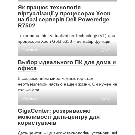
Як працює технологія
віртуалізації у процесорах Xeon
на базі серверів Dell Poweredge
R750?
Технологія Intel Virtualization Technology (VT) для
процесорів Xeon Gold 6338 – це набір функцій,
Гаджеты
0
Выбор идеального ПК для дома и
офиса
В современном мире компьютер стал
неотъемлемой частью нашей жизни. Он нужен не
только для
Железо
0
GigaCenter: розкриваємо
можливості дата-центру для
користувачів
Дата-центри – це високотехнологічні установи, які