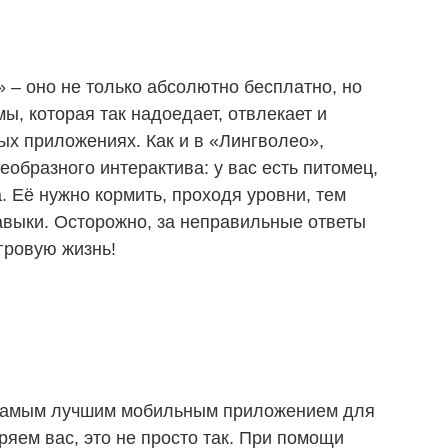
 – оно не только абсолютно бесплатно, но
ы, которая так надоедает, отвлекает и
ных
приложениях.
Как
и
в «Лингволео»,
еобразного интерактива:
у
вас
есть
питомец,
а. Её
нужно
кормить,
проходя
уровни, тем
авыки. Осторожно,
за
неправильные
ответы
гровую жизнь!
 самым
лучшим мобильным
приложением
для
ряем вас, это не просто так. При
помощи