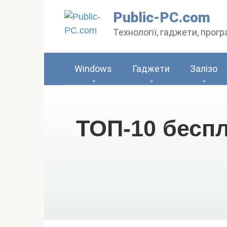
Перейти
Public-PC.com
до
Технології, гаджети, прог
вмісту
Windows
Гаджети
Залізо
ТОП-10 бесп