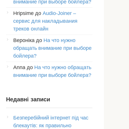
внимание при выборе бойлера?
Hripsime
до
Audio-Joiner –
сервис для накладывания
треков онлайн
Вероніка
до
На что нужно
обращать внимание при выборе
бойлера?
Anna
до
На что нужно обращать
внимание при выборе бойлера?
Недавні записи
Безперебійний інтернет під час
блекаутів: як правильно