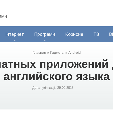
рами
Інтернет
Програми
Корисне
ТВ
В
Главная
»
Гаджеты
»
Android
латных приложений 
английского языка
Дата публікації:
29.09.2018