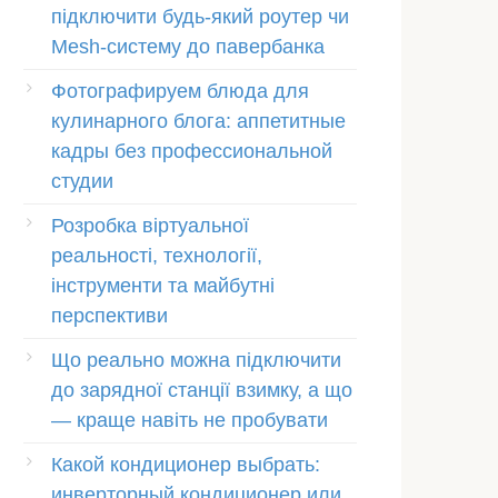
підключити будь-який роутер чи
Mesh-систему до павербанка
Фотографируем блюда для
кулинарного блога: аппетитные
кадры без профессиональной
студии
Розробка віртуальної
реальності, технології,
інструменти та майбутні
перспективи
Що реально можна підключити
до зарядної станції взимку, а що
— краще навіть не пробувати
Какой кондиционер выбрать:
инверторный кондиционер или