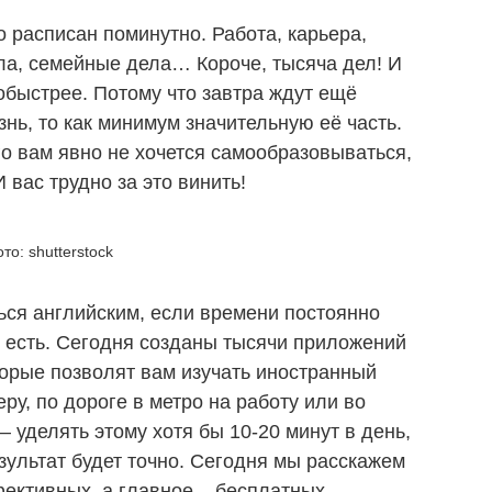
 расписан поминутно. Работа, карьера,
а, семейные дела… Короче, тысяча дел! И
обыстрее. Потому что завтра ждут ещё
знь, то как минимум значительную её часть.
го вам явно не хочется самообразовываться,
 вас трудно за это винить!
то: shutterstock
ться английским, если времени постоянно
д есть. Сегодня созданы тысячи приложений
орые позволят вам изучать иностранный
ру, по дороге в метро на работу или во
 уделять этому хотя бы 10-20 минут в день,
зультат будет точно. Сегодня мы расскажем
ективных, а главное – бесплатных