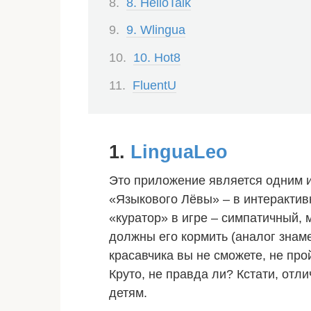
8. HelloTalk
9. Wlingua
10. Hot8
FluentU
1.
LinguaLeo
Это приложение является одним и
«Языкового Лёвы» – в интерактив
«куратор» в игре – симпатичный, 
должны его кормить (аналог знам
красавчика вы не сможете, не про
Круто, не правда ли? Кстати, отл
детям.