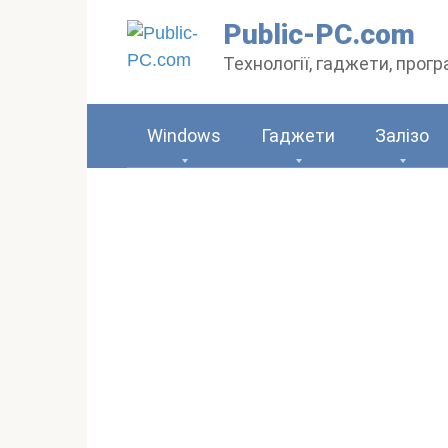
Перейти
Public-PC.com
до
Технології, гаджети, прог
вмісту
Windows
Гаджети
Залізо