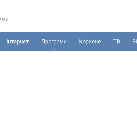
рами
Інтернет
Програми
Корисне
ТВ
В