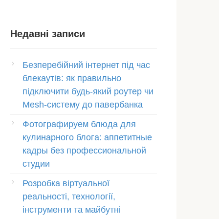
Недавні записи
Безперебійний інтернет під час
блекаутів: як правильно
підключити будь-який роутер чи
Mesh-систему до павербанка
Фотографируем блюда для
кулинарного блога: аппетитные
кадры без профессиональной
студии
Розробка віртуальної
реальності, технології,
інструменти та майбутні