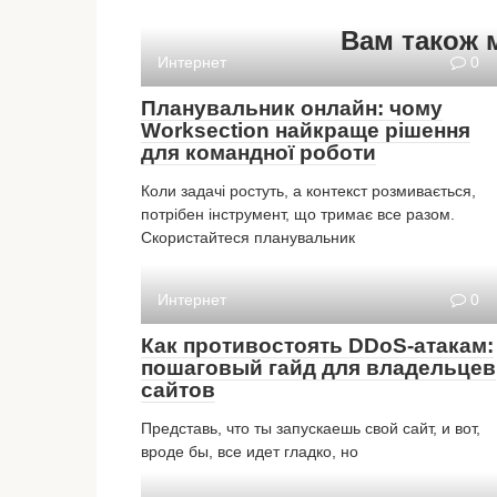
Вам також 
Интернет
0
Планувальник онлайн: чому
Worksection найкраще рішення
для командної роботи
Коли задачі ростуть, а контекст розмивається,
потрібен інструмент, що тримає все разом.
Скористайтеся планувальник
Интернет
0
Как противостоять DDoS-атакам:
пошаговый гайд для владельцев
сайтов
Представь, что ты запускаешь свой сайт, и вот,
вроде бы, все идет гладко, но