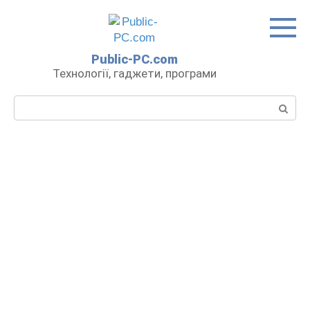
Перейти
до
вмісту
Public-PC.com
Технології, гаджети, програми
Пошук: