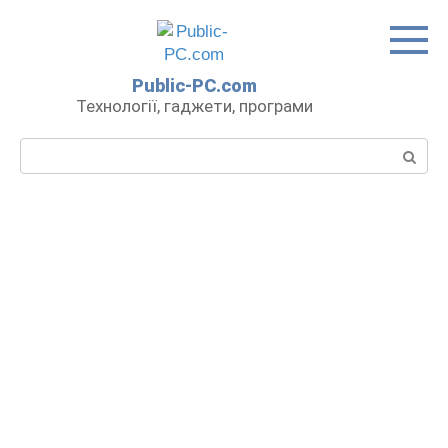
Перейти
до
вмісту
Public-PC.com
Технології, гаджети, програми
Пошук: