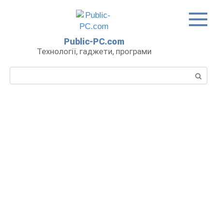
Перейти
до
вмісту
Public-PC.com
Технології, гаджети, програми
Пошук: