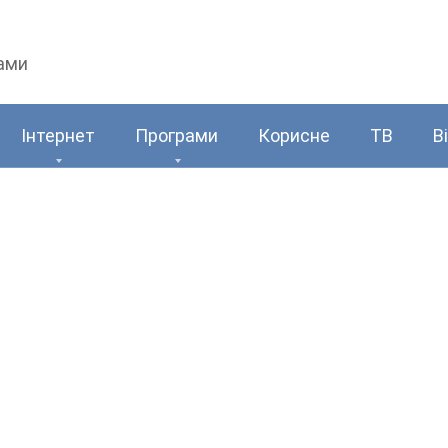
рами
Інтернет
Програми
Корисне
ТВ
В