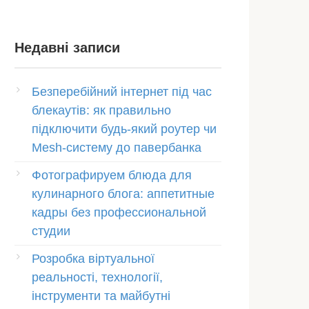
Недавні записи
Безперебійний інтернет під час
блекаутів: як правильно
підключити будь-який роутер чи
Mesh-систему до павербанка
Фотографируем блюда для
кулинарного блога: аппетитные
кадры без профессиональной
студии
Розробка віртуальної
реальності, технології,
інструменти та майбутні