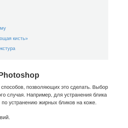
ему
ющая кисть»
екстура
 Photoshop
 способов, позволяющих это сделать. Выбор
ого случая. Например, для устранения блика
я по устранению жирных бликов на коже.
вий.