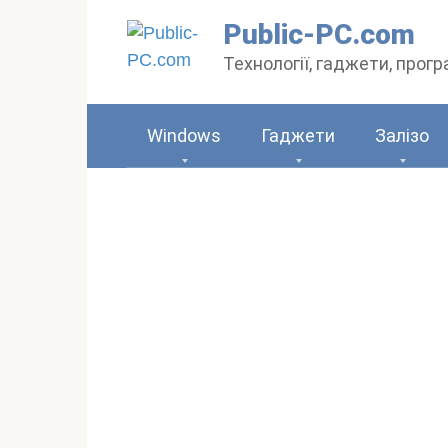
Перейти
Public-PC.com
до
Технології, гаджети, прог
вмісту
Windows
Гаджети
Залізо