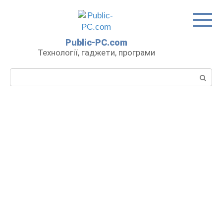
Перейти
до
вмісту
Public-PC.com
Технології, гаджети, програми
Пошук: