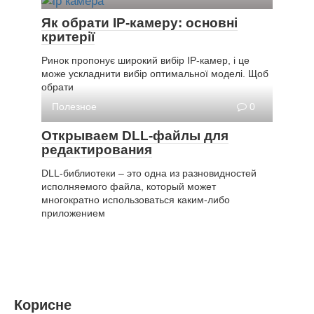
Як обрати IP-камеру: основні
критерії
Ринок пропонує широкий вибір IP-камер, і це
може ускладнити вибір оптимальної моделі. Щоб
обрати
Полезное
0
Открываем DLL-файлы для
редактирования
DLL-библиотеки – это одна из разновидностей
исполняемого файла, который может
многократно использоваться каким-либо
приложением
Корисне