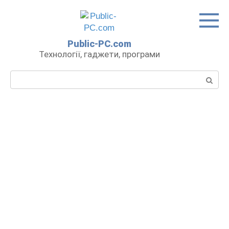
Перейти
до
вмісту
Public-PC.com
Технології, гаджети, програми
Пошук: