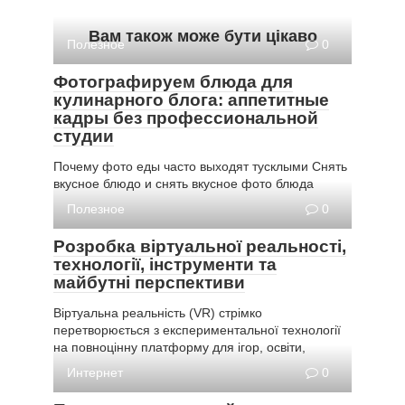
Вам також може бути цікаво
Полезное
0
Фотографируем блюда для
кулинарного блога: аппетитные
кадры без профессиональной
студии
Почему фото еды часто выходят тусклыми Снять
вкусное блюдо и снять вкусное фото блюда
Полезное
0
Розробка віртуальної реальності,
технології, інструменти та
майбутні перспективи
Віртуальна реальність (VR) стрімко
перетворюється з експериментальної технології
на повноцінну платформу для ігор, освіти,
Интернет
0