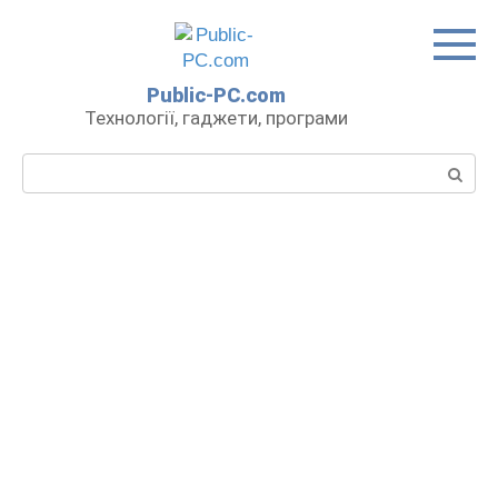
Перейти
до
вмісту
Public-PC.com
Технології, гаджети, програми
Пошук: