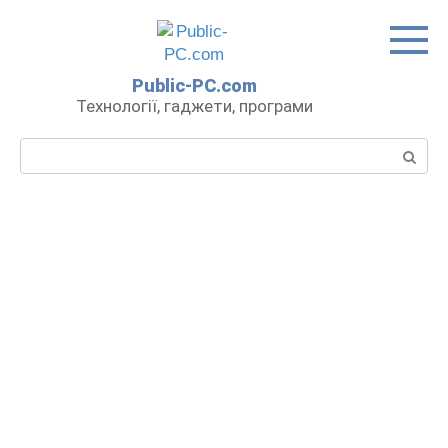
Перейти
до
вмісту
Public-PC.com
Технології, гаджети, програми
Пошук: