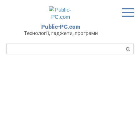
Перейти
до
вмісту
Public-PC.com
Технології, гаджети, програми
Пошук: