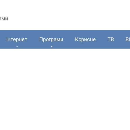
рами
Інтернет
Програми
Корисне
ТВ
В