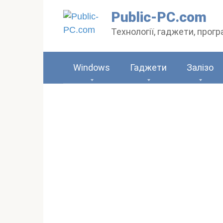
Перейти
Public-PC.com
до
Технології, гаджети, прог
вмісту
Windows
Гаджети
Залізо