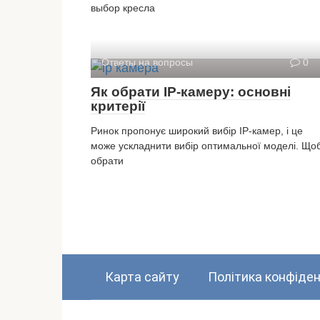
выбор кресла
Ответы на вопросы
0
Як обрати IP-камеру: основні
критерії
Ринок пропонує широкий вибір IP-камер, і це
може ускладнити вибір оптимальної моделі. Що
обрати
Карта сайту
Політика конфіден