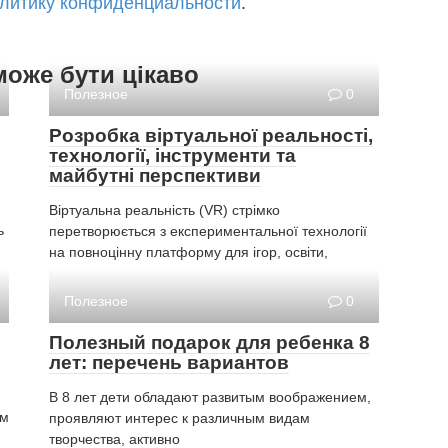
литику конфиденциальности
.
може бути цікаво
Полезное
0
Розробка віртуальної реальності,
технології, інструменти та
майбутні перспективи
Віртуальна реальність (VR) стрімко
ь
перетворюється з експериментальної технології
на повноцінну платформу для ігор, освіти,
Полезное
0
Полезный подарок для ребенка 8
лет: перечень вариантов
В 8 лет дети обладают развитым воображением,
им
проявляют интерес к различным видам
творчества, активно