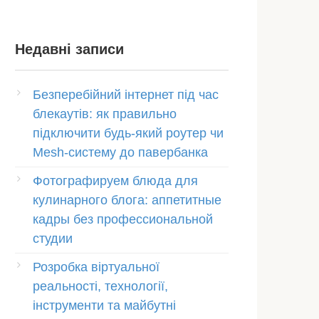
Недавні записи
Безперебійний інтернет під час
блекаутів: як правильно
підключити будь-який роутер чи
Mesh-систему до павербанка
Фотографируем блюда для
кулинарного блога: аппетитные
кадры без профессиональной
студии
Розробка віртуальної
реальності, технології,
інструменти та майбутні