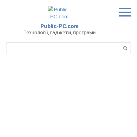
Перейти
до
вмісту
Public-PC.com
Технології, гаджети, програми
Пошук: