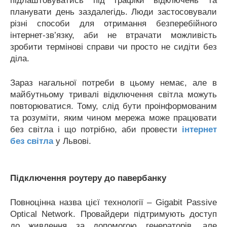
підлаштовуватись під графіки відключень та
планувати день заздалегідь. Люди застосовували
різні способи для отримання безперебійного
інтернет-зв’язку, аби не втрачати можливість
зробити термінові справи чи просто не сидіти без
діла.
Зараз нагальної потреби в цьому немає, але в
майбутньому тривалі відключення світла можуть
повторюватися. Тому, слід бути проінформованим
та розуміти, яким чином мережа може працювати
без світла і що потрібно, аби провести
інтернет
без світла
у Львові.
Підключення роутеру до павербанку
Повноцінна назва цієї технології – Gigabit Passive
Optical Network. Провайдери підтримують доступ
до живлення за допомогою генераторів, але