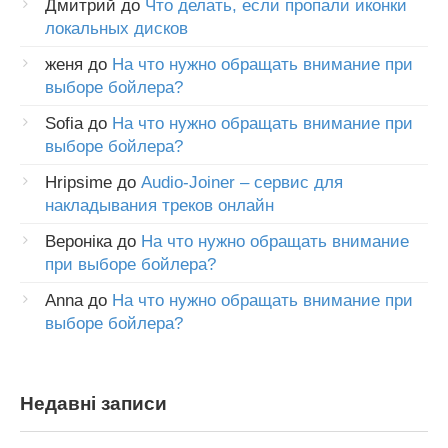
Дмитрий
до
Что делать, если пропали иконки
локальных дисков
женя
до
На что нужно обращать внимание при
выборе бойлера?
Sofia
до
На что нужно обращать внимание при
выборе бойлера?
Hripsime
до
Audio-Joiner – сервис для
накладывания треков онлайн
Вероніка
до
На что нужно обращать внимание
при выборе бойлера?
Anna
до
На что нужно обращать внимание при
выборе бойлера?
Недавні записи