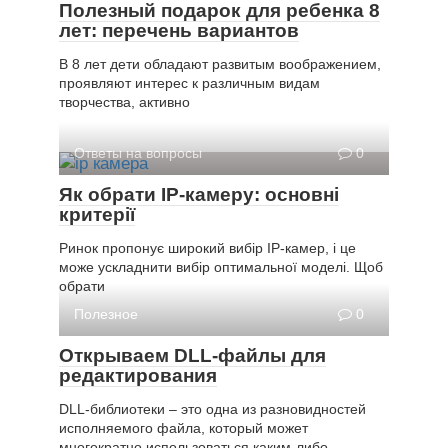
Полезный подарок для ребенка 8
лет: перечень вариантов
В 8 лет дети обладают развитым воображением,
проявляют интерес к различным видам
творчества, активно
Ответы на вопросы
0
Як обрати IP-камеру: основні
критерії
Ринок пропонує широкий вибір IP-камер, і це
може ускладнити вибір оптимальної моделі. Щоб
обрати
Полезное
0
Открываем DLL-файлы для
редактирования
DLL-библиотеки – это одна из разновидностей
исполняемого файла, который может
многократно использоваться каким-либо