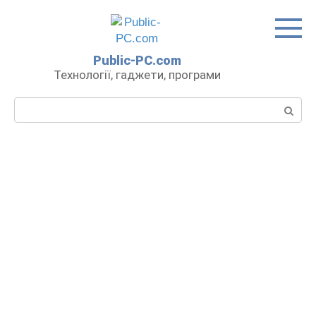
Перейти
до
вмісту
Public-PC.com
Технології, гаджети, програми
Пошук: