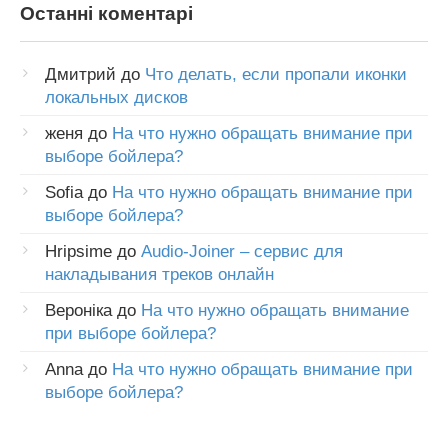
Останні коментарі
Дмитрий
до
Что делать, если пропали иконки
локальных дисков
женя
до
На что нужно обращать внимание при
выборе бойлера?
Sofia
до
На что нужно обращать внимание при
выборе бойлера?
Hripsime
до
Audio-Joiner – сервис для
накладывания треков онлайн
Вероніка
до
На что нужно обращать внимание
при выборе бойлера?
Anna
до
На что нужно обращать внимание при
выборе бойлера?