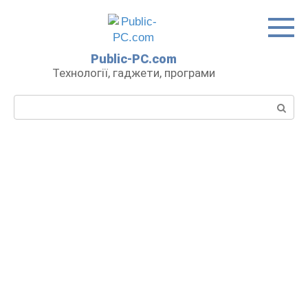
Перейти
до
вмісту
Public-PC.com
Технології, гаджети, програми
Пошук: