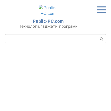
Перейти
до
вмісту
Public-PC.com
Технології, гаджети, програми
Пошук: