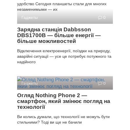
удобство Сегодня планшеты стали для многих
незаменимыми — их
Гаджеты
0
Зарядна станція Dabbsson
DBS1700B — більше енергії —
більше можливостей
Відключення електроенергії, поїздки на природу,
аварійні ситуації — усе це потребує потужного та
надійного
Гаджеты
0
Огляд Nothing Phone 2 —
смартфон, який змінює погляд на
технології
Ви колись думали, що технології не можуть бути
стильними? Тоді ви ще не бачили