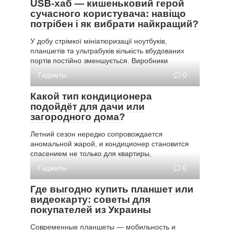
USB-хаб — кишеньковий герой
сучасного користувача: навіщо
потрібен і як вибрати найкращий?
У добу стрімкої мініатюризації ноутбуків,
планшетів та ультрабуків кількість вбудованих
портів постійно зменшується. Виробники
Гаджеты
0
Какой тип кондиционера
подойдёт для дачи или
загородного дома?
Летний сезон нередко сопровождается
аномальной жарой, и кондиционер становится
спасением не только для квартиры,
Гаджеты
0
Где выгодно купить планшет или
видеокарту: советы для
покупателей из Украины
Современные планшеты — мобильность и