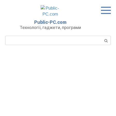
Перейти
до
вмісту
Public-PC.com
Технології, гаджети, програми
Пошук: