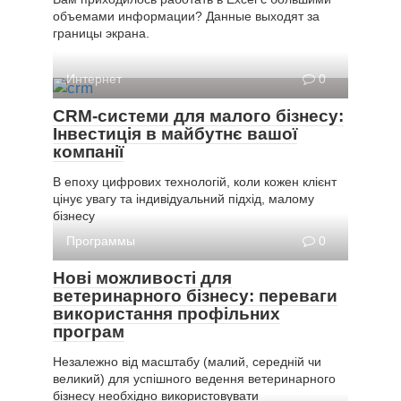
объемами информации? Данные выходят за
границы экрана.
Интернет
0
CRM-системи для малого бізнесу:
Інвестиція в майбутнє вашої
компанії
В епоху цифрових технологій, коли кожен клієнт
цінує увагу та індивідуальний підхід, малому
бізнесу
Программы
0
Нові можливості для
ветеринарного бізнесу: переваги
використання профільних
програм
Незалежно від масштабу (малий, середній чи
великий) для успішного ведення ветеринарного
бізнесу необхідно використовувати