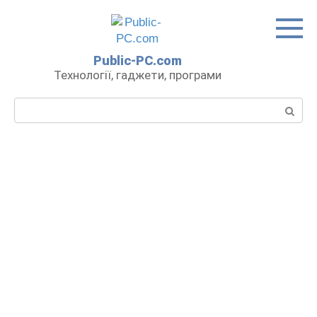
Перейти
до
вмісту
Public-PC.com
Технології, гаджети, програми
Пошук: