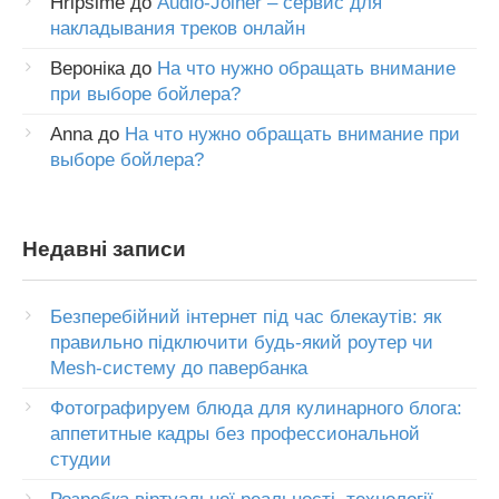
Hripsime
до
Audio-Joiner – сервис для
накладывания треков онлайн
Вероніка
до
На что нужно обращать внимание
при выборе бойлера?
Anna
до
На что нужно обращать внимание при
выборе бойлера?
Недавні записи
Безперебійний інтернет під час блекаутів: як
правильно підключити будь-який роутер чи
Mesh-систему до павербанка
Фотографируем блюда для кулинарного блога:
аппетитные кадры без профессиональной
студии